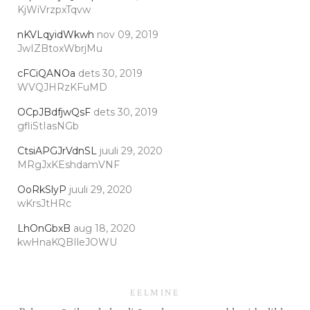
KjWiVrzpxTqvw
nKVLqyidWkwh
nov 09, 2019
JwIZBtoxWbrjMu
cFCiQANOa
dets 30, 2019
WVQJHRzKFuMD
OCpJBdfjwQsF
dets 30, 2019
gfliStIasNGb
CtsiAPGJrVdnSL
juuli 29, 2020
MRgJxKEshdamVNF
OoRkSlyP
juuli 29, 2020
wKrsJtHRc
LhOnGbxB
aug 18, 2020
kwHnaKQBIleJOWU
EELMINE