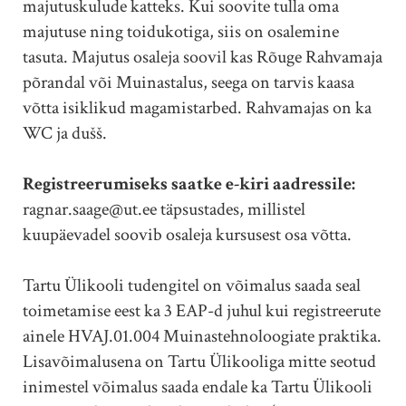
majutuskulude katteks. Kui soovite tulla oma
majutuse ning toidukotiga, siis on osalemine
tasuta. Majutus osaleja soovil kas Rõuge Rahvamaja
põrandal või Muinastalus, seega on tarvis kaasa
võtta isiklikud magamistarbed. Rahvamajas on ka
WC ja dušš.
Registreerumiseks saatke e-kiri aadressile:
ragnar.saage@ut.ee täpsustades, millistel
kuupäevadel soovib osaleja kursusest osa võtta.
Tartu Ülikooli tudengitel on võimalus saada seal
toimetamise eest ka 3 EAP-d juhul kui registreerute
ainele HVAJ.01.004 Muinastehnoloogiate praktika.
Lisavõimalusena on Tartu Ülikooliga mitte seotud
inimestel võimalus saada endale ka Tartu Ülikooli