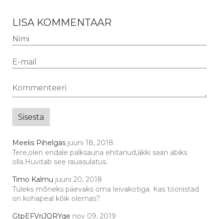
LISA KOMMENTAAR
Meelis Pihelgas
juuni 18, 2018
Tere,olen endale palksauna ehitanud,äkki saan abiks
olla.Huvitab see rauasulatus.
Timo Kalmu
juuni 20, 2018
Tuleks mõneks päevaks oma leivakotiga. Kas tööriistad
on kohapeal kõik olemas?
GtpEFVrjJQRYqe
nov 09, 2019