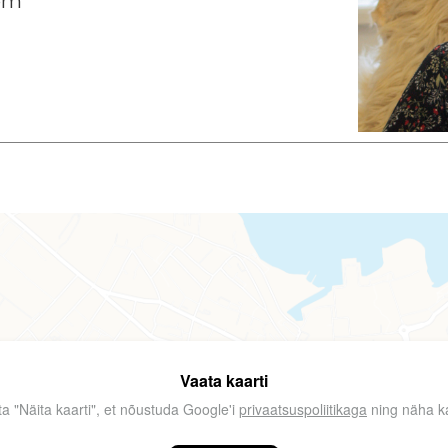
om
Vaata kaarti
ta "Näita kaarti", et nõustuda Google'i
privaatsuspoliitikaga
ning näha ka