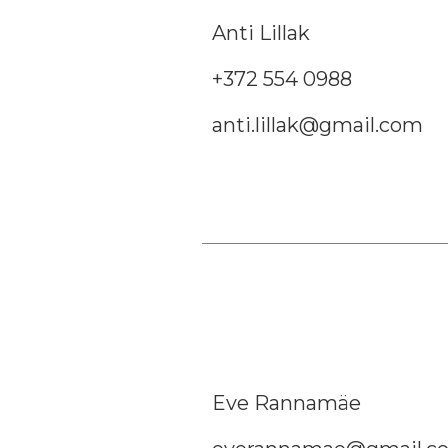
Anti Lillak
+372 554 0988
anti.lillak@gmail.com
Eve Rannamäe