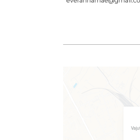
everannamae@gmail.c
Vaju