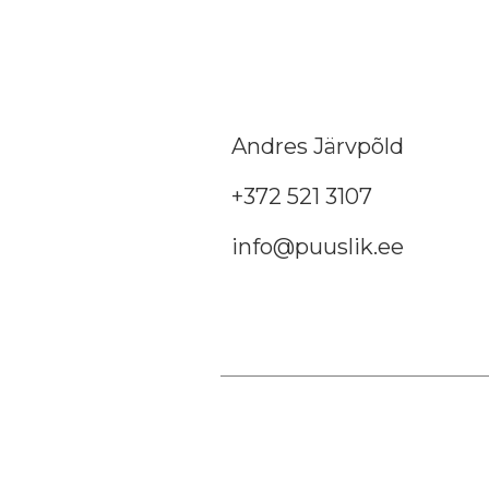
Andres Järvpõld
+372 521 3107
info@puuslik.ee