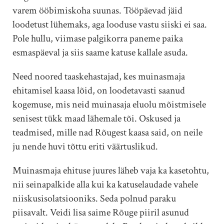
varem ööbimiskoha suunas. Tööpäevad jäid
loodetust lühemaks, aga looduse vastu siiski ei saa.
Pole hullu, viimase palgikorra paneme paika
esmaspäeval ja siis saame katuse kallale asuda.
Need noored taaskehastajad, kes muinasmaja
ehitamisel kaasa lõid, on loodetavasti saanud
kogemuse, mis neid muinasaja eluolu mõistmisele
senisest tükk maad lähemale tõi. Oskused ja
teadmised, mille nad Rõugest kaasa said, on neile
ju nende huvi tõttu eriti väärtuslikud.
Muinasmaja ehituse juures läheb vaja ka kasetohtu,
nii seinapalkide alla kui ka katuselaudade vahele
niiskusisolatsiooniks. Seda polnud paraku
piisavalt. Veidi lisa saime Rõuge piiril asunud