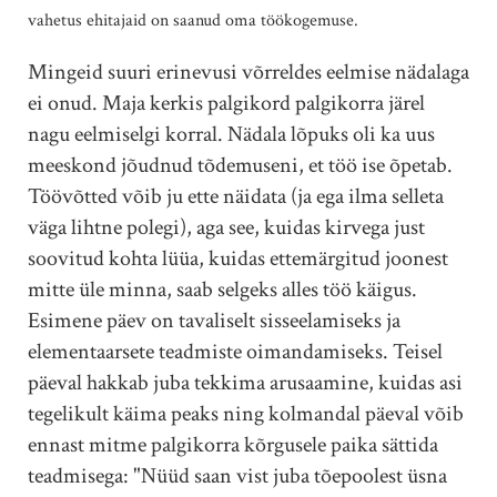
vahetus ehitajaid on saanud oma töökogemuse.
Mingeid suuri erinevusi võrreldes eelmise nädalaga
ei onud. Maja kerkis palgikord palgikorra järel
nagu eelmiselgi korral. Nädala lõpuks oli ka uus
meeskond jõudnud tõdemuseni, et töö ise õpetab.
Töövõtted võib ju ette näidata (ja ega ilma selleta
väga lihtne polegi), aga see, kuidas kirvega just
soovitud kohta lüüa, kuidas ettemärgitud joonest
mitte üle minna, saab selgeks alles töö käigus.
Esimene päev on tavaliselt sisseelamiseks ja
elementaarsete teadmiste oimandamiseks. Teisel
päeval hakkab juba tekkima arusaamine, kuidas asi
tegelikult käima peaks ning kolmandal päeval võib
ennast mitme palgikorra kõrgusele paika sättida
teadmisega: "Nüüd saan vist juba tõepoolest üsna