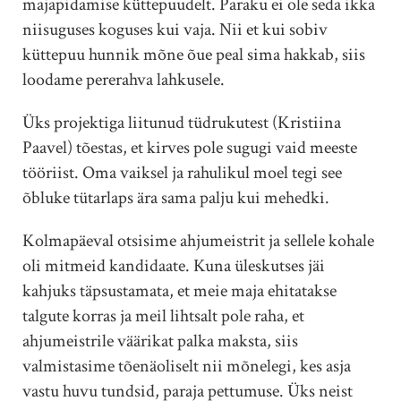
majapidamise küttepuudelt. Paraku ei ole seda ikka
niisuguses koguses kui vaja. Nii et kui sobiv
küttepuu hunnik mõne õue peal sima hakkab, siis
loodame pererahva lahkusele.
Üks projektiga liitunud tüdrukutest (Kristiina
Paavel) tõestas, et kirves pole sugugi vaid meeste
tööriist. Oma vaiksel ja rahulikul moel tegi see
õbluke tütarlaps ära sama palju kui mehedki.
Kolmapäeval otsisime
ahjumeistrit ja sellele kohale
oli mitmeid kandidaate. Kuna üleskutses jäi
kahjuks täpsustamata, et meie maja ehitatakse
talgute korras ja meil lihtsalt pole raha, et
ahjumeistrile väärikat palka maksta, siis
valmistasime tõenäoliselt nii mõnelegi, kes asja
vastu huvu tundsid, paraja pettumuse. Üks neist