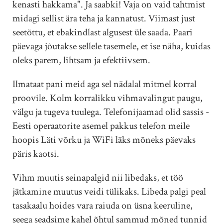
kenasti hakkama". Ja saabki! Vaja on vaid tahtmist
midagi sellist ära teha ja kannatust. Viimast just
seetõttu, et ebakindlast algusest üle saada. Paari
päevaga jõutakse sellele tasemele, et ise näha, kuidas
oleks parem, lihtsam ja efektiivsem.
Ilmataat pani meid aga sel nädalal mitmel korral
proovile. Kolm korralikku vihmavalingut paugu,
välgu ja tugeva tuulega. Telefonijaamad olid sassis -
Eesti operaatorite asemel pakkus telefon meile
hoopis Läti võrku ja WiFi läks mõneks päevaks
päris kaotsi.
Vihm muutis seinapalgid nii libedaks, et töö
jätkamine muutus veidi tülikaks. Libeda palgi peal
tasakaalu hoides vara raiuda on üsna keeruline,
seega seadsime kahel õhtul sammud mõned tunnid