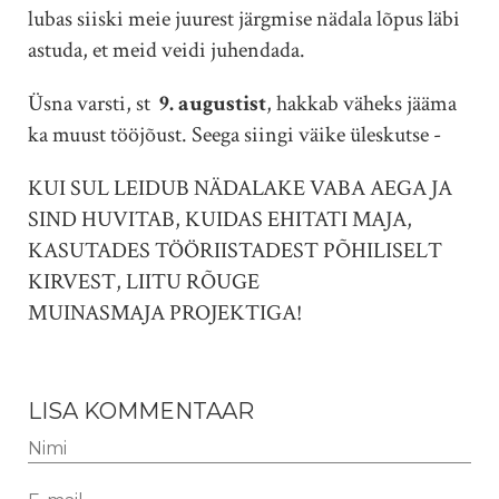
lubas siiski meie juurest järgmise nädala lõpus läbi
astuda, et meid veidi juhendada.
Üsna varsti, st
9. augustist
, hakkab väheks jääma
ka muust tööjõust. Seega siingi väike üleskutse -
KUI SUL LEIDUB NÄDALAKE VABA AEGA JA
SIND HUVITAB, KUIDAS EHITATI MAJA,
KASUTADES TÖÖRIISTADEST PÕHILISELT
KIRVEST, LIITU RÕUGE
MUINASMAJA PROJEKTIGA!
LISA KOMMENTAAR