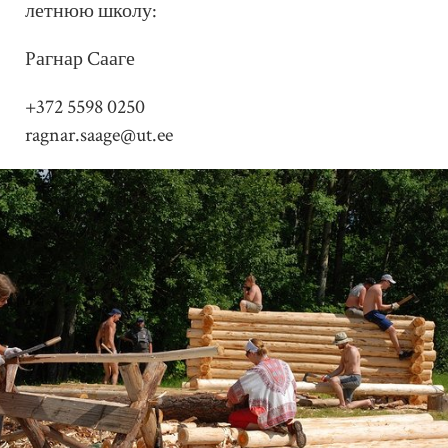
летнюю школу:
Pагнар Cааге
+372 5598 0250
ragnar.saage@ut.ee